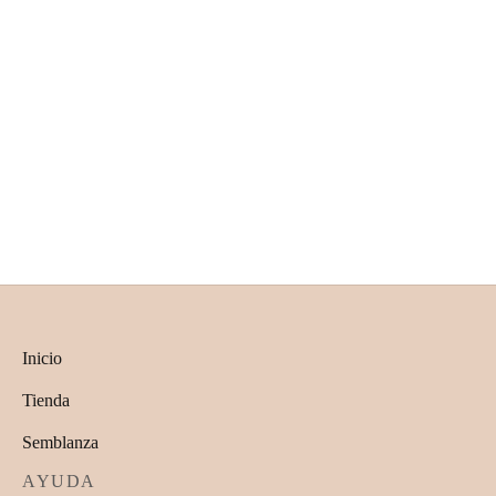
Esteban
Esteban con hilaza
$
500.00
$
1,000.00
Cesto Bertoldito
Apolonia con hilaza
$
250.00
$
1,200.00
Inicio
Tienda
Semblanza
AYUDA