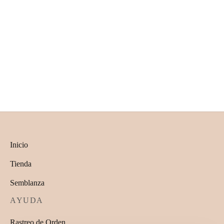
Florencia
Agustina mar
$
1,200.00
$
1,000.00
Inicio
Tienda
Semblanza
AYUDA
Rastreo de Orden