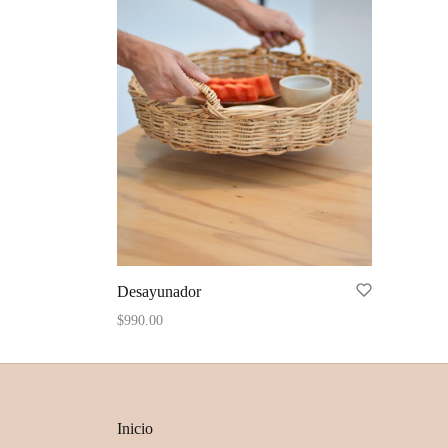
Desayunador
$
990.00
Añadir al carrito
Inicio