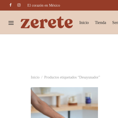
El corazón en México
Inicio
Tienda
Se
Inicio
/
Productos etiquetados “Desayunador”